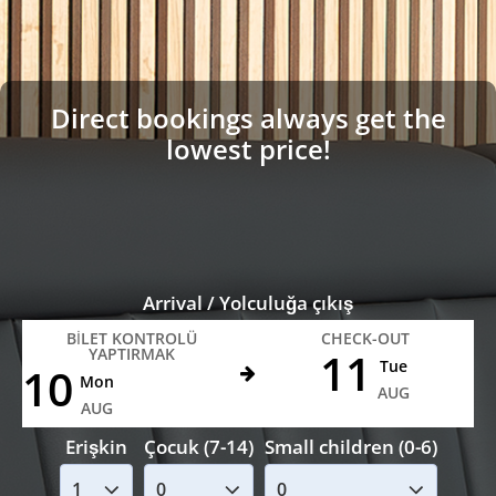
Direct bookings always get the
lowest price!
Arrival / Yolculuğa çıkış
BILET KONTROLÜ
CHECK-OUT
11
YAPTIRMAK
Tue
10
Mon
AUG
AUG
Erişkin
Çocuk (7-14)
Small children (0-6)