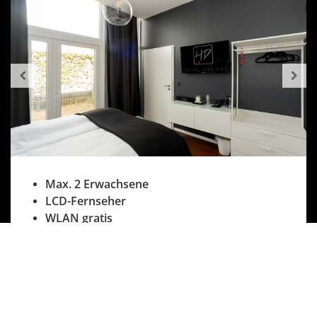
Max. 2 Erwachsene
LCD-Fernseher
WLAN gratis
Badezimmer mit Dusche
Schreibtisch und Garderobe
Föhn
Shampoo und Duschgel
Rauchen in den Zimmern ist nicht gestattet