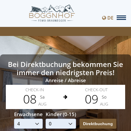
DE
Bei Direktbuchung bekommen Sie
immer den niedrigsten Preis!
Anreise / Abreise
CHECK-IN
CHECK-OUT
08
09
Sa
So
AUG
AUG
Erwachsene
Kinder (0-15)