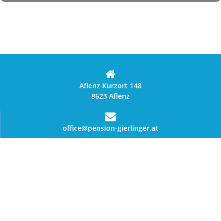
Aflenz Kurzort 148
8623 Aflenz
office@pension-gierlinger.at
+43 664 145 149 1, +43 680 120 32 39
Data privaatheid kennisgewing